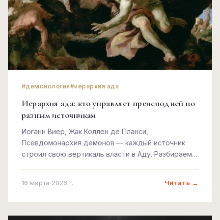
#демонология
#иерархия ада
Иерархия ада: кто управляет преисподней по
разным источникам
Иоганн Виер, Жак Коллен де Планси,
Псевдомонархия демонов — каждый источник
строил свою вертикаль власти в Аду. Разбираем,
кто стоит наверху и почему эти списки так
завораживают.
Читать →
16 марта 2026 г.