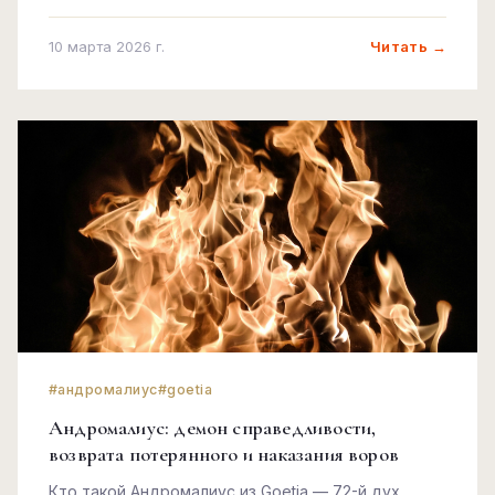
Читать →
10 марта 2026 г.
#андромалиус
#goetia
Андромалиус: демон справедливости,
возврата потерянного и наказания воров
Кто такой Андромалиус из Goetia — 72-й дух