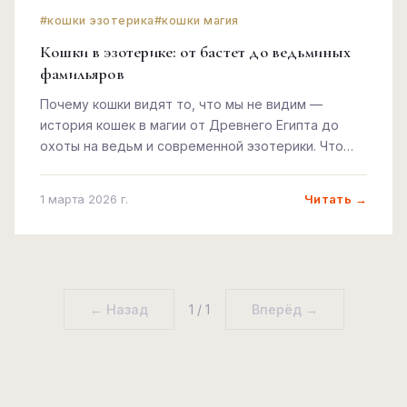
#кошки эзотерика
#кошки магия
Кошки в эзотерике: от бастет до ведьминых
фамильяров
Почему кошки видят то, что мы не видим —
история кошек в магии от Древнего Египта до
охоты на ведьм и современной эзотерики. Что
умеют кошки и почему это не суеверие.
Читать →
1 марта 2026 г.
← Назад
1 / 1
Вперёд →