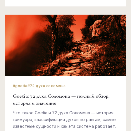
#goetia
#72 духа соломона
Goetia: 72 духа Соломона — полный обзор,
история и значение
Что такое Goetia и 72 духа Соломона — история
гримуара, классификация духов по рангам, самые
известные сущности и как эта система работает.