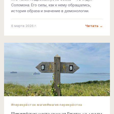
Соломона. Его силы, как к нему обращались,
история образа и значение в демонологии.
Читать →
6 марта 2026 г.
#перекрёсток магия
#магия перекрёстка
Перекрёсток: место силы от Гекаты до дельты