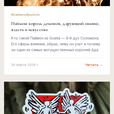
#паймон
#paimon
Паймон: король демонов, дарующий знание,
власть и искусство
Кто такой Паймон из Goetia — 9-й дух Соломона.
Его сферы влияния, образ, чему он учит и почему
он один из самых могущественных королей Ада.
Читать →
26 марта 2026 г.