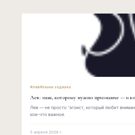
#лев
#знаки зодиака
Лев: знак, которому нужно признание — и к
Лев — не просто 'эгоист, который любит вниман
кое-что важное.
5 апреля 2026 г.