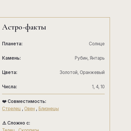
Астро-факты
Планета:
Солнце
Камень:
Рубин, Янтарь
Цвета:
Золотой, Оранжевый
Числа:
1, 4, 10
❤️ Совместимость:
Стрелец
,
Овен
,
Близнецы
⚠️ Сложно с:
Телец
,
Скорпион