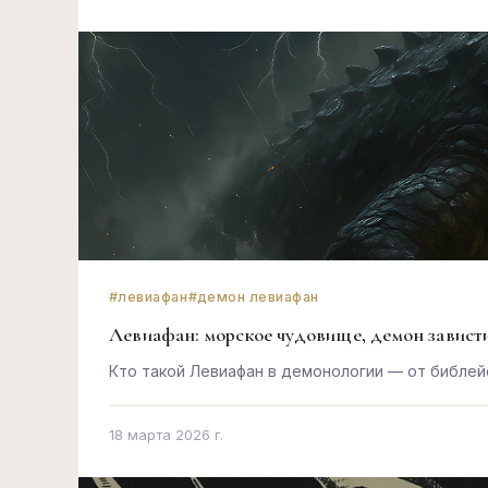
#левиафан
#демон левиафан
Левиафан: морское чудовище, демон зависти
Кто такой Левиафан в демонологии — от библейс
18 марта 2026 г.