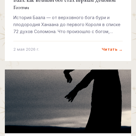
Баал: как великий бог стал первым демоном
Гоэтии
История Баала — от верховного бога бури и
плодородия Ханаана до первого Короля в списке
72 духов Соломона. Что произошло с богом,
которого победили не мечом, а текстом.
Читать →
2 мая 2026 г.