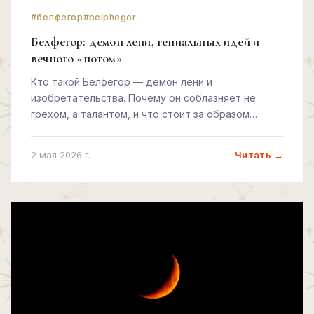
#белфегор
#belphegor
Белфегор: демон лени, гениальных идей и
вечного «потом»
Кто такой Белфегор — демон лени и
изобретательства. Почему он соблазняет не
грехом, а талантом, и что стоит за образом
самого парадоксального демона Ада.
Читать →
2 мая 2026 г.