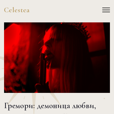
Celestea
Гремори: демоница любви,