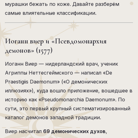
мурашки бежать по коже. Давайте разберём
самые влиятельные классификации.
Иоганн виер и «Псевдомонархия
демонов» (1577)
Иоганн Виер — нидерландский врач, ученик
Агриппы Неттесгеймского — написал «De
Praestigiis Daemonum» («О демонических
иллюзиях»), куда вошло приложение, вошедшее в
историю как «Pseudomonarchia Daemonum». По
сути, это первый крупный систематизированный
каталог демонов западной традиции.
Виер насчитал
69 демонических духов
,