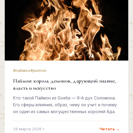
#паймон
#paimon
Паймон: король демонов, дарующий знание,
власть и искусство
Кто такой Паймон из Goetia — 9-й дух Соломона.
Его сферы влияния, образ, чему он учит и почему
он один из самых могущественных королей Ада.
Читать →
26 марта 2026 г.