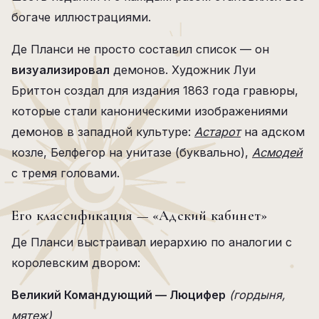
богаче иллюстрациями.
Де Планси не просто составил список — он
визуализировал
демонов. Художник Луи
Бриттон создал для издания 1863 года гравюры,
которые стали каноническими изображениями
демонов в западной культуре:
Астарот
на адском
козле, Белфегор на унитазе (буквально),
Асмодей
с тремя головами.
Его классификация — «Адский кабинет»
Де Планси выстраивал иерархию по аналогии с
королевским двором:
Великий Командующий — Люцифер
(гордыня,
мятеж)