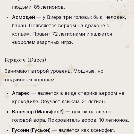
людьми. 85 легионов.
Асмодей
— у Виера три головы: бык, человек,
баран. Появляется верхом на драконе с
копьём. Правит 72 легионами и является
«королём азартных игр».
Герцоги (Duces)
Занимают второй уровень. Мощные, но
подчинены королям.
Агарес
— является в виде старика верхом на
крокодиле. Обучает языкам. 31 легион.
Валефор (Мальфас?)
— похож на льва с
головой вора. Покровитель воров. 10 легионов.
Гусоин (Гусьон)
— является как ксенофил.