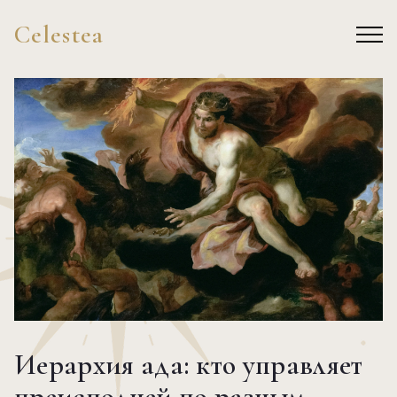
Celestea
Иерархия ада: кто управляет
преисподней по разным