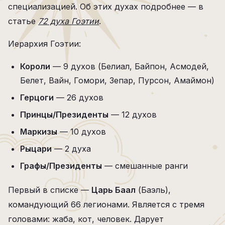
специализацией. Об этих духах подробнее — в
статье
72 духа Гоэтии
.
Иерархия Гоэтии:
Короли
— 9 духов (Белиал, Байпон, Асмодей,
Белет, Вайн, Гомори, Зепар, Пурсон, Амаймон)
Герцоги
— 26 духов
Принцы/Президенты
— 12 духов
Маркизы
— 10 духов
Рыцари
— 2 духа
Графы/Президенты
— смешанные ранги
Первый в списке —
Царь Баал
(Баэль),
командующий 66 легионами. Является с тремя
головами: жаба, кот, человек. Дарует