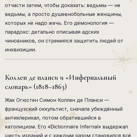
отчасти затем, чтобы доказать: ведьмы — не
ведьмы, а просто душевнобольные женщины,
которых не надо жечь. Его демонология —
парадокс: детально описывая адских
чиновников, он стремился защитить людей от
инквизиции.
Коллен де планси и «Инфернальный
словарь» (1818–1863)
Жак Огюстен Симон Коллен де Планси —
французский оккультист, сначала убеждённый
антиклерикал, потом обратившийся в
католицизм. Его «Dictionnaire Infernal» выдержал
шесть изданий и с каждым разом становился всё