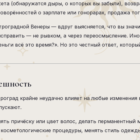
ета (обнаружатся дыры, о которых вы забыли), возвр
оворённостей о зарплате или гонорарах, продажа тог
троградной Венеры — вдруг выясняется, что вы знач
 исправить — не рывком, а через переосмысление. Ин
деньги всё это время?». Но это честный ответ, кото
нешность
троград крайне неудачно влияет на любые изменения
пускают.
ять причёску или цвет волос, делать перманентный 
е косметологические процедуры, менять стиль одежд