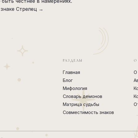
 быть честнее в намерениях.
 знаке Стрелец →
РАЗДЕЛЫ
О
Главная
О
Блог
А
Мифология
К
Словарь демонов
К
Матрица судьбы
О
Совместимость знаков