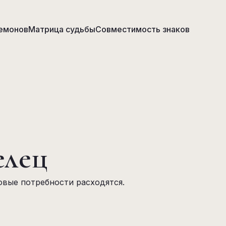
емонов
Матрица судьбы
Совместимость знаков
елец
овые потребности расходятся.