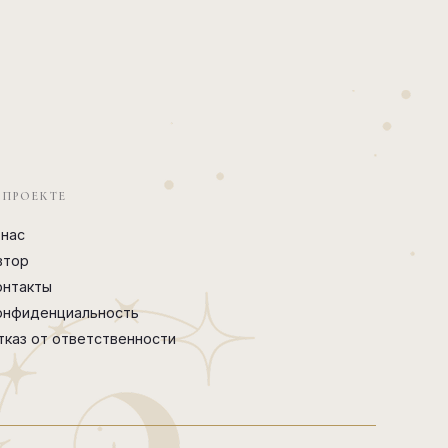
 ПРОЕКТЕ
 нас
втор
онтакты
онфиденциальность
тказ от ответственности