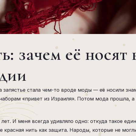
ь: зачем её носят 
ндии
на запястье стала чем-то вроде моды — её носили зн
наборам «привет из Израиля». Потом мода прошла, а 
лет. И меня всегда удивляло одно: откуда такое еди
е красная нить как защита. Народы, которые не могл