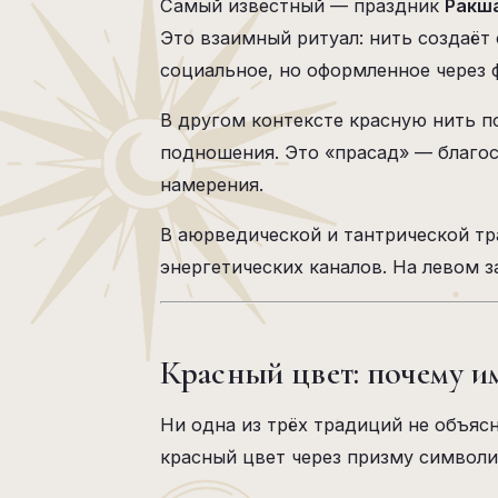
Самый известный — праздник
Ракш
Это взаимный ритуал: нить создаё
социальное, но оформленное через 
В другом контексте красную нить п
подношения. Это «прасад» — благос
намерения.
В аюрведической и тантрической тр
энергетических каналов. На левом з
Красный цвет: почему и
Ни одна из трёх традиций не объяс
красный цвет через призму символи