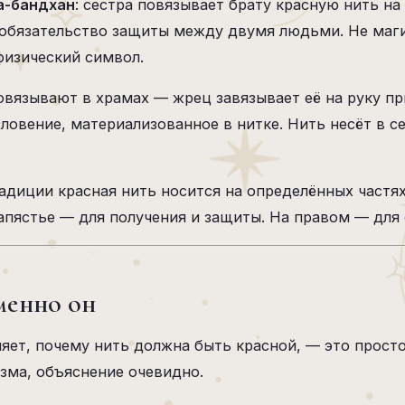
а-бандхан
: сестра повязывает брату красную нить на
т обязательство защиты между двумя людьми. Не маг
физический символ.
овязывают в храмах — жрец завязывает её на руку п
ловение, материализованное в нитке. Нить несёт в се
адиции красная нить носится на определённых частях
апястье — для получения и защиты. На правом — для 
менно он
няет, почему нить должна быть красной, — это прост
зма, объяснение очевидно.