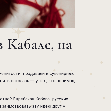
в Кабале, на
аменитости, продавали в сувенирных
нить осталась — у тех, кто понимал,
нство? Еврейская Кабала, русские
и заимствовать эту идею друг у