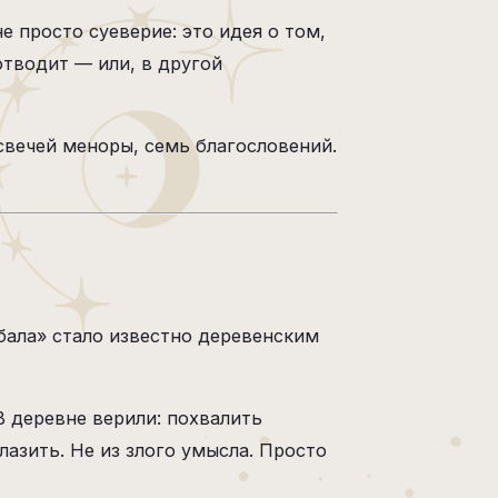
е просто суеверие: это идея о том,
отводит — или, в другой
свечей меноры, семь благословений.
абала» стало известно деревенским
В деревне верили: похвалить
лазить. Не из злого умысла. Просто