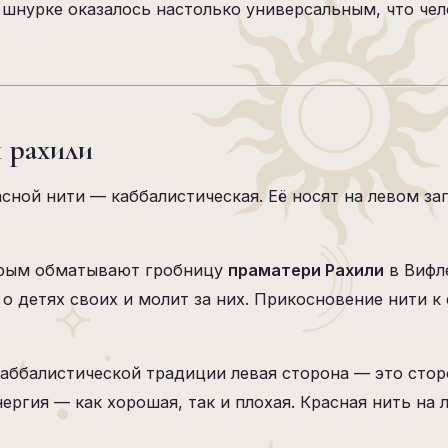
 шнурке оказалось настолько универсальным, что чел
ы рахили
сной нити — каббалистическая. Её носят на левом за
торым обматывают гробницу
праматери Рахили
в Вифл
т о детях своих и молит за них. Прикосновение нити к
 каббалистической традиции левая сторона — это сто
ергия — как хорошая, так и плохая. Красная нить на 