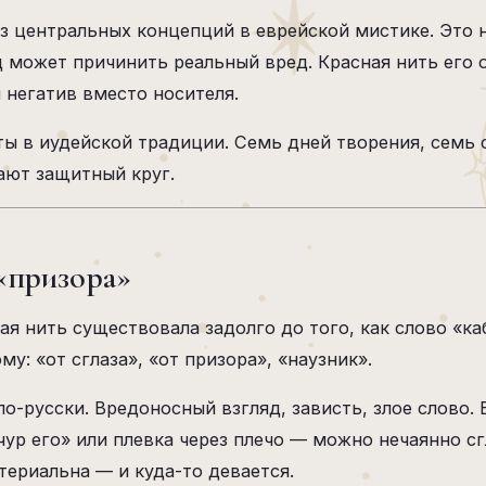
з центральных концепций в еврейской мистике. Это н
д может причинить реальный вред. Красная нить его 
 негатив вместо носителя.
ы в иудейской традиции. Семь дней творения, семь 
ают защитный круг.
 «призора»
ая нить существовала задолго до того, как слово «к
у: «от сглаза», «от призора», «наузник».
по-русски. Вредоносный взгляд, зависть, злое слово. 
«чур его» или плевка через плечо — можно нечаянно сг
териальна — и куда-то девается.