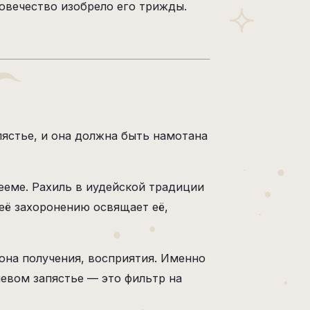
овечество изобрело его трижды.
пястье, и она должна быть намотана
ееме. Рахиль в иудейской традиции
 её захоронению освящает её,
рона получения, восприятия. Именно
левом запястье — это фильтр на