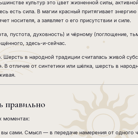
льшинстве культур это цвет жизненной силы, активн
десь есть сила. В магии красный притягивает энерги
чет носителя, а заявляет о его присутствии и силе.
та, пустота, духовность) и чёрному (поглощение, ть
щённого, здесь-и-сейчас.
. Шерсть в народной традиции считалась живой субс
. В отличие от синтетики или шёлка, шерсть в народ
живая.
ь правильно
х моментах:
 вы сами. Смысл — в передаче намерения от одного ч