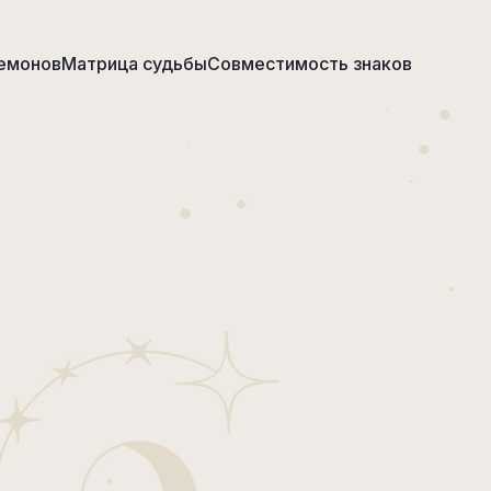
емонов
Матрица судьбы
Совместимость знаков