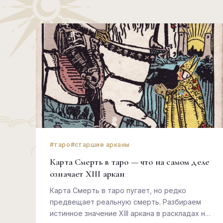
#таро
#старшие арканы
Карта Смерть в таро — что на самом деле
означает XIII аркан
Карта Смерть в таро пугает, но редко
предвещает реальную смерть. Разбираем
истинное значение XIII аркана в раскладах на