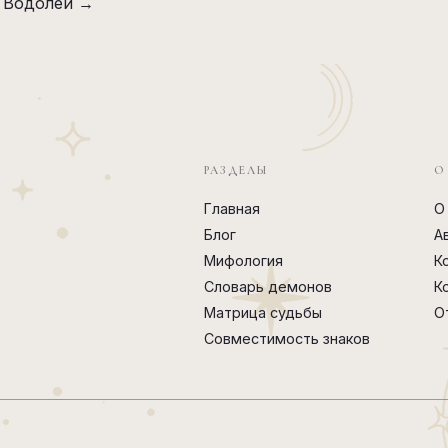
е Водолей →
РАЗДЕЛЫ
О
Главная
О
Блог
А
Мифология
К
Словарь демонов
К
Матрица судьбы
О
Совместимость знаков