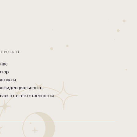
 ПРОЕКТЕ
 нас
втор
онтакты
онфиденциальность
тказ от ответственности