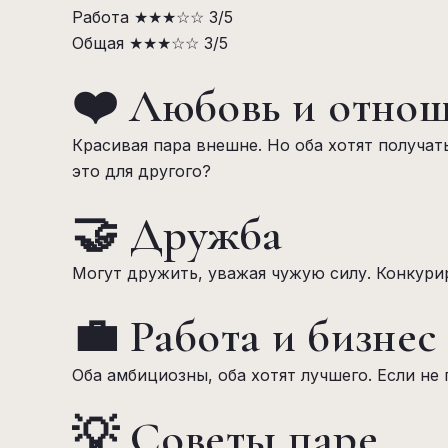
Работа
★★★☆☆
3/5
Общая
★★★☆☆
3/5
❤️ Любовь и отно
Красивая пара внешне. Но оба хотят получат
это для другого?
🤝 Дружба
Могут дружить, уважая чужую силу. Конкури
💼 Работа и бизнес
Оба амбициозны, оба хотят лучшего. Если не
💡 Советы паре