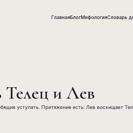
Главная
Блог
Мифология
Словарь д
 Телец и Лев
бящие уступать. Притяжение есть: Лев восхищает Те