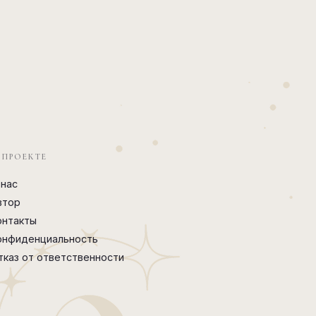
 ПРОЕКТЕ
 нас
втор
онтакты
онфиденциальность
тказ от ответственности