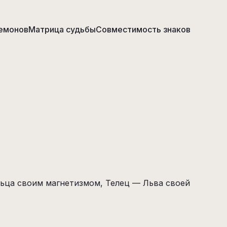
емонов
Матрица судьбы
Совместимость знаков
льца своим магнетизмом, Телец — Льва своей