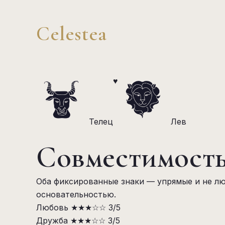
Celestea
♥
Телец
Лев
Совместимость
Оба фиксированные знаки — упрямые и не лю
основательностью.
Любовь
★★★☆☆
3/5
Дружба
★★★☆☆
3/5