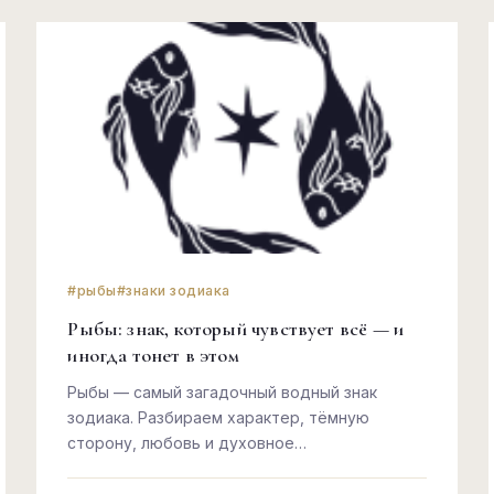
#рыбы
#знаки зодиака
Рыбы: знак, который чувствует всё — и
иногда тонет в этом
Рыбы — самый загадочный водный знак
зодиака. Разбираем характер, тёмную
сторону, любовь и духовное
предназначение Рыб честно и без
идеализации.