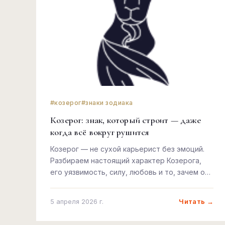
#козерог
#знаки зодиака
Козерог: знак, который строит — даже
когда всё вокруг рушится
Козерог — не сухой карьерист без эмоций.
Разбираем настоящий характер Козерога,
его уязвимость, силу, любовь и то, зачем он
так упорно карабкается вверх.
Читать →
5 апреля 2026 г.