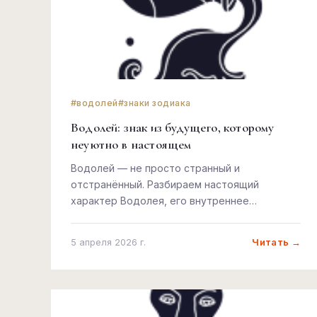
#водолей
#знаки зодиака
Водолей: знак из будущего, которому
неуютно в настоящем
Водолей — не просто странный и
отстранённый. Разбираем настоящий
характер Водолея, его внутреннее
одиночество, силу, любовь и то, почему он
всегда немного впереди.
Читать →
5 апреля 2026 г.