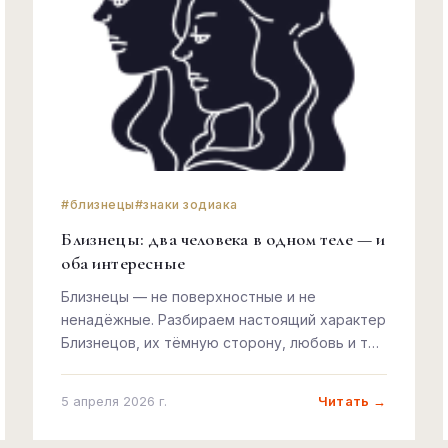
#близнецы
#знаки зодиака
Близнецы: два человека в одном теле — и
оба интересные
Близнецы — не поверхностные и не
ненадёжные. Разбираем настоящий характер
Близнецов, их тёмную сторону, любовь и то,
почему их непостоянство — это на самом
деле сила.
Читать →
5 апреля 2026 г.