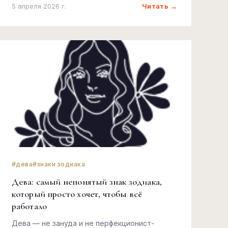
Читать →
5 апреля 2026 г.
#дева
#знаки зодиака
Дева: самый непонятый знак зодиака,
который просто хочет, чтобы всё
работало
Дева — не занудa и не перфекционист-