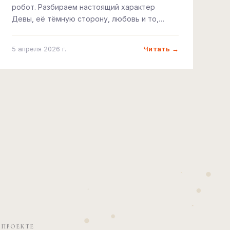
робот. Разбираем настоящий характер
Девы, её тёмную сторону, любовь и то,
зачем она на самом деле всё контролирует.
Читать →
5 апреля 2026 г.
 ПРОЕКТЕ