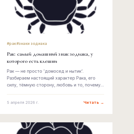
#рак
#знаки зодиака
Рак: самый домашний знак зодиака, у
которого есть клешни
Рак — не просто 'домосед и нытик'.
Разбираем настоящий характер Рака, его
силу, тёмную сторону, любовь и то, почему
этот знак сильнее, чем кажется.
Читать →
5 апреля 2026 г.