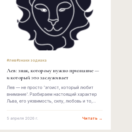
#лев
#знаки зодиака
Лев: знак, которому нужно признание —
и который это заслуживает
Лев — не просто 'эгоист, который любит
внимание'. Разбираем настоящий характер
Льва, его уязвимость, силу, любовь и то,
почему за короной скрывается кое-что
важное.
Читать →
5 апреля 2026 г.