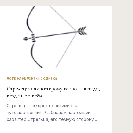
#стрелец
#знаки зодиака
Стрелец: знак, которому тесно — всегда,
везде и во всём
Стрелец — не просто оптимист и
путешественник. Разбираем настоящий
характер Стрельца, его тёмную сторону,
любовь и то, почему этот знак никогда не
остановится.