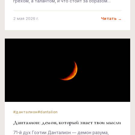
грехом, а талантом, и что стоит за образом
самого парадоксального демона Ада.
Читать →
2 мая 2026 г.
#данталион
#dantalion
Данталион: демон, который знает твои мысли
71-й дух Гоэтии Данталион — демон разума,