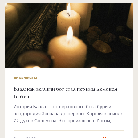
#баал
#bael
Баал: как великий бог стал первым демоном
Гоэтии
История Баала — от верховного бога бури и
плодородия Ханаана до первого Короля в списке
72 духов Соломона. Что произошло с богом,
которого победили не мечом, а текстом.