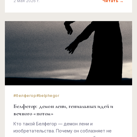
Читать →
2 мая 2026 г.
#белфегор
#belphegor
Белфегор: демон лени, гениальных идей и
вечного «потом»
Кто такой Белфегор — демон лени и
изобретательства. Почему он соблазняет не