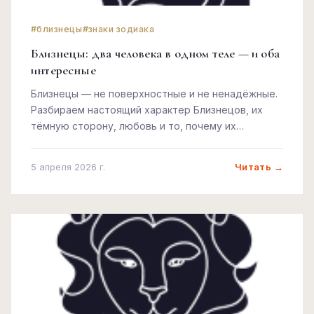
#близнецы
#знаки зодиака
Близнецы: два человека в одном теле — и оба
интересные
Близнецы — не поверхностные и не ненадёжные.
Разбираем настоящий характер Близнецов, их
тёмную сторону, любовь и то, почему их
непостоянство — это на самом деле сила.
Читать →
5 апреля 2026 г.