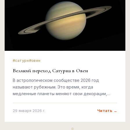
#сатурн
#овен
Великий переход Сатурна в Овен
В астрологическом сообществе 2026 год
называют рубежным. Это время, когда
медленные планеты меняют свои декорации,
заставляя нас пересматривать основы
мироздания. Одним из самых значимых событий
Читать →
29 января 2026 г.
этого периода является окончательный переход
Сатурна — строгого учителя, владыки кармы и
времени — в первый знак зодиакального круга, в