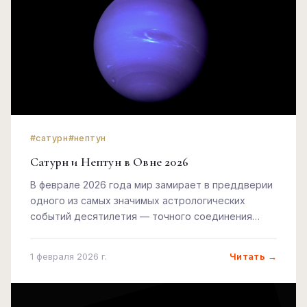
#сатурн
#нептун
Сатурн и Нептун в Овне 2026
В феврале 2026 года мир замирает в преддверии
одного из самых значимых астрологических
событий десятилетия — точного соединения
Сатурна и Нептуна в первом градусе Овна
Читать →
1 февраля 2026 г.