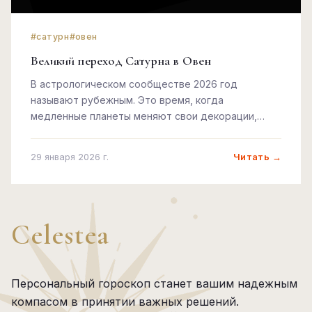
#сатурн
#овен
Великий переход Сатурна в Овен
В астрологическом сообществе 2026 год
называют рубежным. Это время, когда
медленные планеты меняют свои декорации,
заставляя нас пересматривать основы
мироздания. Одним из самых значимых событий
Читать →
29 января 2026 г.
этого периода является окончательный переход
Сатурна — строгого учителя, владыки кармы и
времени — в первый знак зодиакального круга, в
импульсивный и огненный Овен.
Celestea
Персональный гороскоп станет вашим надежным
компасом в принятии важных решений.