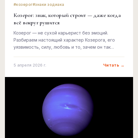
#козерог
#знаки зодиака
Козерог: знак, который строит — даже когда
всё вокруг рушится
Козерог — не сухой карьерист без эмоций.
Разбираем настоящий характер Козерога, его
уязвимость, силу, любовь и то, зачем он так
упорно карабкается вверх.
Читать →
5 апреля 2026 г.