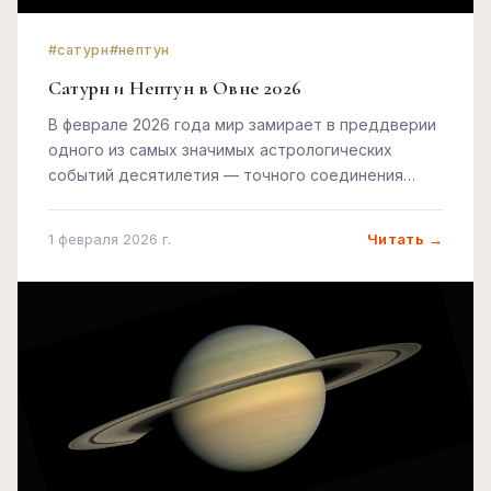
#сатурн
#нептун
Сатурн и Нептун в Овне 2026
В феврале 2026 года мир замирает в преддверии
одного из самых значимых астрологических
событий десятилетия — точного соединения
Сатурна и Нептуна в первом градусе Овна
Читать →
1 февраля 2026 г.